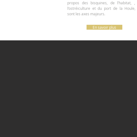
propos des bisquines, de l’habitat, ,
l’ostréiculture et du port de la Houle,
sont les axes majeurs.
En savoir plus