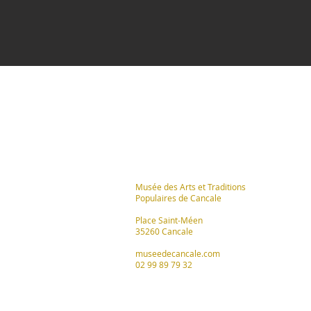
LES COORDONNÉES
DU MUSÉE
Musée des Arts et Traditions
Populaires de Cancale
Place Saint-Méen
35260 Cancale
museedecancale.com
02 99 89 79 32