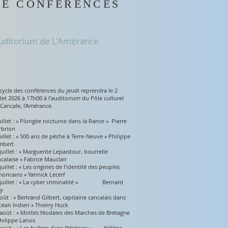
DE CONFÉRENCES
uditorium de L'Amérance
cycle des conférences du jeudi reprendra le 2
llet 2026 à 17h00 à l’auditorium du Pôle culturel
Cancale, l'Amérance.
uillet : « Plongée nocturne dans la Rance » Pierre
rbrion
uillet : « 500 ans de pêche à Terre-Neuve » Philippe
mbert
juillet : « Marguerite Lepaistour, bourrelle
calaise » Fabrice Mauclair
juillet : « Les origines de l’identité des peuples
oricains » Yannick Lecerf
 juillet : « La cyber criminalité » Bernard
ay
oût : « Bertrand Gilbert, capitaine cancalais dans
céan Indien » Thierry Huck
août : « Mottes féodales des Marches de Bretagne
hilippe Lanos
août : « Les huîtres dans l’Histoire »
Hélène