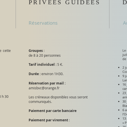
PRIVÉES GUIDÉES
Réservations
A
e cette
Groupes
:
Le 
jui
de 8 à 20 personnes
de 
Tarif individuel :
5 €.
2 j
Co
Durée :
environ 1H30.
9 j
La
Réservation par mail :
16 
amisbvc@orange.fr
can
23 
8 h 30
Les créneaux disponibles vous seront
arm
communiqués.
30
:
Bl
6 a
Paiement par carte bancaire
l’O
13 
Paiement par virement
:
» P
20 