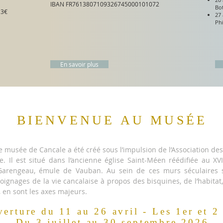
IBAN FR7613807109326745000101072
Bo
 3€
27 
Ph
En savoir plus
BIENVENUE AU MUSÉE
e musée de Cancale a été créé sous l’impulsion de l’Association de
. Il est situé dans l’ancienne église Saint-Méen réédifiée au XVI
arengeau, émule de Vauban. Au sein de ces murs séculaires s
oignages de la vie cancalaise à propos des bisquines, de l’habitat, 
, en sont les axes majeurs.
erture du 11 au 26 avril - Les 1er et 2
Du 3 juillet au 30 septembre 2026