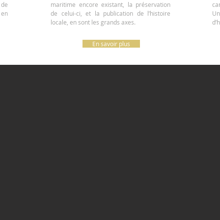
 de
maritime encore existant, la préservation
ca
 en
de celui-ci, et la publication de l’histoire
Un
locale, en sont les grands axes.
d’h
En savoir plus