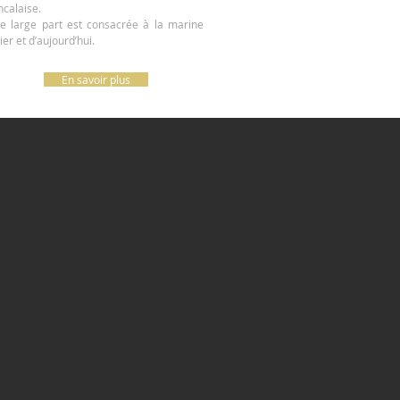
ncalaise.
e large part est consacrée à la marine
ier et d’aujourd’hui.
En savoir plus