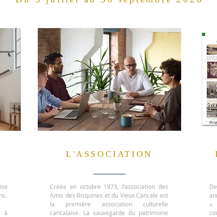
@Log
S
L'ASSOCIATION
ise
Créée en octobre 1973, l’association des
De
ns.
Amis des Bisquines et du Vieux Cancale est
an
la première association culturelle
».
e à
cancalaise. La sauvegarde du patrimoine
co