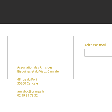
REJOIGNEZ
ABONNEZ
L'ASSOCIATION
Adresse mail
Association des Amis des
Bisquines et du Vieux Cancale
48 rue du Port
35260 Cancale
amisbvc@orange.fr
02 99 89 79 32