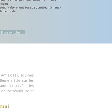
tcazou
août : «
Gemer
, une base de données maritime »
ilippe Hrodej
En savoir plus
s Amis des Bisquines
IIème siècle sur les
ont conservées les
de l’ostréiculture et
 mai