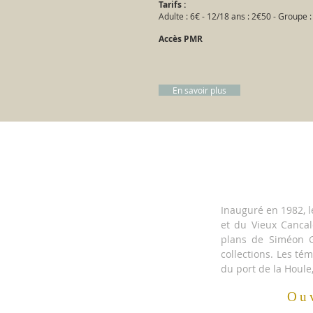
Tarifs :
Adulte : 6€ - 12/18 ans : 2€50 - Groupe :
Accès PMR
En savoir plus
Inauguré en 1982, l
et du Vieux Cancale
plans de Siméon G
collections. Les tém
du port de la Houle
Ouv