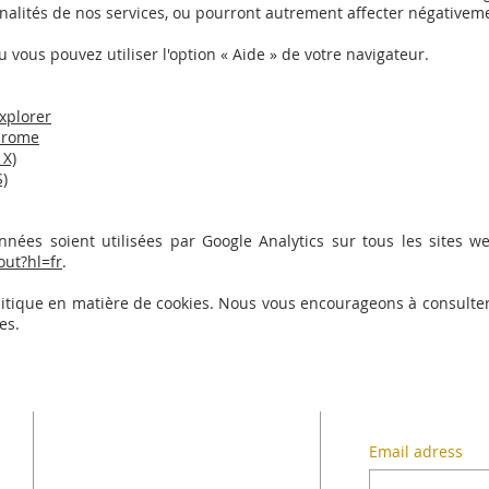
nalités de nos services, ou pourront autrement affecter négativeme
u vous pouvez utiliser l'option « Aide » de votre navigateur.
xplorer
hrome
 X)
S)
ées soient utilisées par Google Analytics sur tous les sites web
out?hl=fr
.
olitique en matière de cookies. Nous vous encourageons à consulte
es.
JOIN THE
SUBSCRIB
ASSOCIATION
Email adress